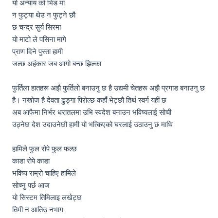
यो अन्याय को भिड मा 

न फुट्या थेउ न फुट्ने छौ 

छ चन्द्र सुर्य सिरमा 

यो माटो ले पसिना मागे 

प्राण दिने पुस्ता हामी

जल्छ अहंकार जब आगो बन्छ झिल्का

फुर्तिला हातहरू अझै फुर्तिलो बनाउनु छ है उद्यमी चेतहरू अझै प्रगाड बनाउनु छ 
है। नखोज है देवता ढुङ्गा पिरोल्छ कहाँ भेट्छौ तिर्थ स्वर्ग यहीं छ

अब आफैमा निर्भर धरातलमा उभि स्वदेश बनाउन भविष्यलाई सोची

उठ्नेछ देश उदाउनेछौ हामी यो भत्किएको घरलाई उठाउनु छ माथि

हामिले फुल रोपे फुल फल्छ 

काडा रोपे काडा 

भविष्य राम्रो चाहिए हामिले

सोच्नु पर्छ आज

यो सिस्टम तिमिलाइ लखेट्छ 

तिमी न आतिउ नभाग 
